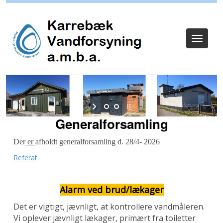
Log ind
Toggle
navigat
Generalforsamling
Der
er
afholdt generalforsamling d. 28/4- 2026
Referat
Alarm ved brud/lækager
Det er vigtigt, jævnligt, at
kontrollere vandmåleren.
Vi oplever jævnligt lækager, primært fra toiletter