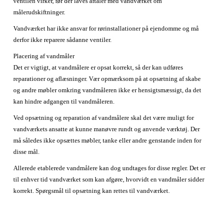
ventilen virker, før der laves aftaler med vandværket om
målerudskiftninger.
Vandværket har ikke ansvar for rørinstallationer på ejendomme og må
derfor ikke reparere sådanne ventiler.
Placering af vandmåler
Det er vigtigt, at vandmålere er opsat korrekt, så der kan udføres
reparationer og aflæsninger. Vær opmærksom på at opsætning af skabe
og andre møbler omkring vandmåleren ikke er hensigtsmæssigt, da det
kan hindre adgangen til vandmåleren.
Ved opsætning og reparation af vandmålere skal det være muligt for
vandværkets ansatte at kunne manøvre rundt og anvende værktøj. Der
må således ikke opsættes møbler, tanke eller andre genstande inden for
disse mål.
Allerede etablerede vandmålere kan dog undtages for disse regler. Det er
til enhver tid vandværket som kan afgøre, hvorvidt en vandmåler sidder
korrekt. Spørgsmål til opsætning kan rettes til vandværket.